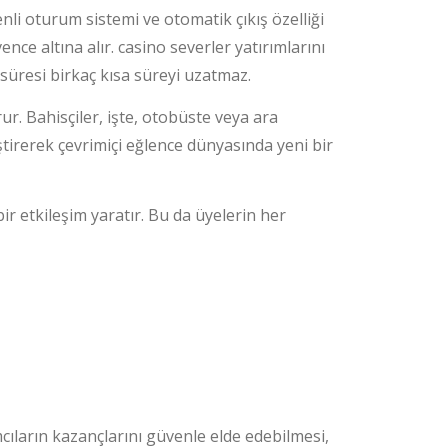
li oturum sistemi ve otomatik çıkış özelliği
nce altına alır. casino severler yatırımlarını
 süresi birkaç kısa süreyi uzatmaz.
ur. Bahisçiler, işte, otobüste veya ara
ştirerek çevrimiçi eğlence dünyasında yeni bir
ir etkileşim yaratır. Bu da üyelerin her
emleri Ve
mcıların kazançlarını güvenle elde edebilmesi,