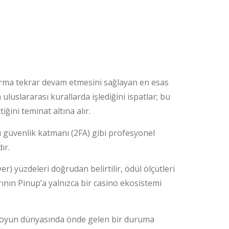
 Oyun
tforma tekrar devam etmesini sağlayan en esas
luslararası kurallarda işlediğini ispatlar; bu
ğini teminat altına alır.
lı güvenlik katmanı (2FA) gibi profesyonel
ır.
) yüzdeleri doğrudan belirtilir, ödül ölçütleri
arının Pinup’a yalnızca bir casino ekosistemi
ayı oyun dünyasında önde gelen bir duruma