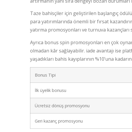
artırmanın yanı sıra dengeyi bozan durumları 
Taze bahisçiler için geliştirilen başlangıç ödül
para yatırımlarında önemli bir fırsat kazandırı
yatırma promosyonları ve turnuva kazançları sa
Ayrıca bonus spin promosyonları en çok oynana
olmadan kâr sağlayabilir. iade avantajı ise plat
yaşadıkları bahis kayıplarının %10’una kadarını
Bonus Tipi
İlk üyelik bonusu
Ücretsiz dönüş promosyonu
Geri kazanç promosyonu