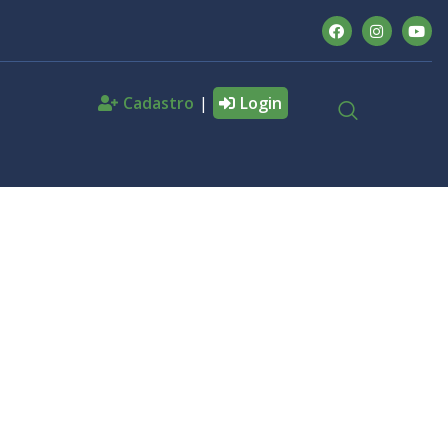
Cadastro
|
Login
nup’a Bir
 Farklı