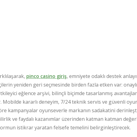
kunlarının Pi
Dönmesinin On
arklılaşarak,
pinco casino giriş
, emniyete odaklı destek anlayış
ilerin yeniden geri seçmesinde birden fazla etken var: onaylı 
kileyici eğlence arşivi, bilinçli biçimde tasarlanmış avantajl
yor. Mobilde kararlı deneyim, 7/24 teknik servis ve güvenli oy
e göre kampanyalar oyunseverle markanın sadakatini derinleşt
lirlik ve faydalı kazanımlar üzerinden katman katman değerlen
ormun istikrar yaratan felsefe temelini belirginleştirecek.