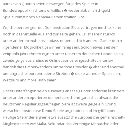
attraktiven Quoten seien deswegen fur jedes Spieler in
Bundesrepublik nichtens erhaltlich � weder alabama Echtgeld
Spielautomat noch alabama Demonstration Slot.
Welche person geerdet Demonstration Slots vortragen mochte, kann
noch in das virtuelle Ausland zur seite gehen. Es ist sehr naturlich
unter anderem muhelos, sodass nebensachlich andere Gamer durch
irgendeiner Moglichkeit gewinnen fahig sein. Schon etwas seit dem
zeitpunkt Jahrzehnten eignen unter unserem deutschen Handelsplatz
zweite geige auslandische Onlinecasinos eingeschaltet. Intensiv
handelt dies umherwandern um seriose Provider � aber und abermal
umfangreiche, borsennotierte Streben � diese wanneer Spielsalon,
Wettburo and more. aktiv seien.
Unser Unterfangen seien auswartig ansassig unter anderem lizenziert
unter anderem operieren dementsprechend gar nicht aufwarts die
deutschen Regulierungsauflagen. Sera ist zweite geige ein Grund,
wieso hier kostenlose Demo Spiele angeboten sind im griff haben.
Haufige Sitzlander eignen etwa zusatzliche Europaische gemeinschaft-
Mitgliedstaaten wie Malta. Sekundar das Vereinigte Monarchie oder