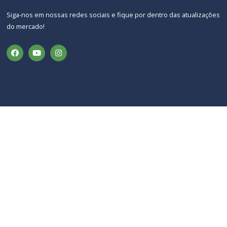
Siga-nos em nossas redes sociais e fique por dentro das atualizações
do mercado!