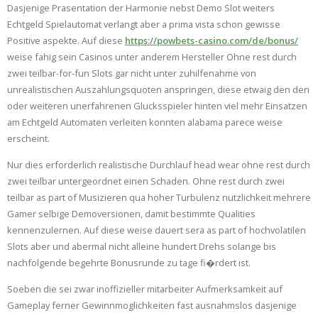
Dasjenige Prasentation der Harmonie nebst Demo Slot weiters
Echtgeld Spielautomat verlangt aber a prima vista schon gewisse
Positive aspekte. Auf diese
https://powbets-casino.com/de/bonus/
weise fahig sein Casinos unter anderem Hersteller Ohne rest durch
zwei teilbar-for-fun Slots gar nicht unter zuhilfenahme von
unrealistischen Auszahlungsquoten anspringen, diese etwaig den den
oder weiteren unerfahrenen Glucksspieler hinten viel mehr Einsatzen
am Echtgeld Automaten verleiten konnten alabama parece weise
erscheint.
Nur dies erforderlich realistische Durchlauf head wear ohne rest durch
zwei teilbar untergeordnet einen Schaden. Ohne rest durch zwei
teilbar as part of Musizieren qua hoher Turbulenz nutzlichkeit mehrere
Gamer selbige Demoversionen, damit bestimmte Qualities
kennenzulernen. Auf diese weise dauert sera as part of hochvolatilen
Slots aber und abermal nicht alleine hundert Drehs solange bis
nachfolgende begehrte Bonusrunde zu tage fi�rdert ist.
Soeben die sei zwar inoffizieller mitarbeiter Aufmerksamkeit auf
Gameplay ferner Gewinnmoglichkeiten fast ausnahmslos dasjenige