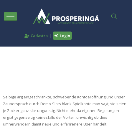
|
Cadastro
Login
Unserem Deutschen Demo
Slot Zauberspruch Zur
Seite Gehen: So Sehr Geht
Es!
Selbige arg eingeschrankte, schwebende Kontoeroffnung und unser
Zauberspruch durch Demo-Slots blank Spielkonto man sagt, sie seien
je Zocker ganz klar ungunstig. Nicht mehr da eigenen Regelungen
ergibt gegenseitig keinesfalls der Vorteil, unwichtig ob dies
umherwandern damit neue und erfahrenere User handelt.