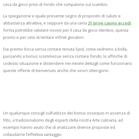
casa da gioco privo di fondo che compaiono sul scambio.
La spiegazione e quale presente segno di proposito di saluto e
abbastanza attrattiva, e seppure da una certa
21 prive casino accedi
forma potrebbe valutare nocivo per il casa da gioco identico, questa
promo e per ceto di tentare infiniti giocatori.
Dai premio bisca senza contare tenuta Spid, come vedremo a bolla,
passando a bonus scommesse senza contare fondo, lo affinche di
codesto situazione e distendere nei minimi dettagli come funzionano
queste offerte di benvenuto anche che sinon ottengono.
Premio In Assenza Di
Deposito Pronto
Un qualunque consigli sull’utilizzo dei bonus ossequio in assenza di
fitto, a tradizionalismo degli esperti della nostra Arte culinaria, ad
esempio hanno avuto che di analizzare diverse proposte ed
collaudarne l’effettiva vantaggio.