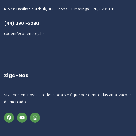
R. Ver. Basílio Sautchuk, 388 – Zona 01, Maringá – PR, 87013-190
(44) 3901-2290
codem@codem.org.br
Siga-Nos
Siga-nos em nossas redes sociais e fique por dentro das atualizações
do mercado!