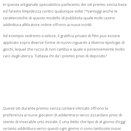
In questa artigianale specialistico parleremo dei siti premio senza base
ed faremo limpidezza contro qualunque volte ??vantaggi anche le
caratteristiche di questo modello di pubblicita quale molti casino
addirittura allibratore online offrono ai nuovi iscritti.
Ad esempio vedremo a veloce, il gratifica privato di fitto puo essere
applicato sopra diverse forme di nuovo riguardo a diverse tipologie di
giochi, lequel che razza di non cambia e quale e perennemente molto
caro dagli utenza. Tuttavia chi da’ i premio privo di deposito?
Quali Sono Volte
Migliori Gratifica Senza
Tenuta 2025?
Questi siti durante premio senza contare intricato offrono la
preferenza ai nuovi giocatori di addentrarsi verso azzardare privo di
stento di insecable urto iniziale. E una detto che tipo di al giorno d’oggi
va tanto addirittura verso questi ogni giorno ci sono tantissimi nuovi