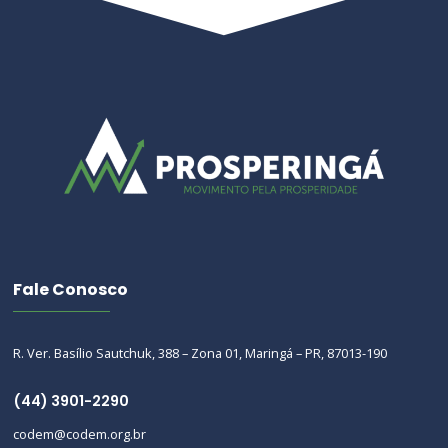
Fale Conosco
R. Ver. Basílio Sautchuk, 388 – Zona 01, Maringá – PR, 87013-190
(44) 3901-2290
codem@codem.org.br