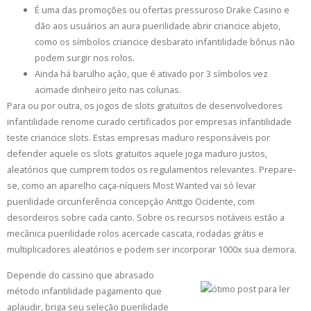
É uma das promoções ou ofertas pressuroso Drake Casino e
dão aos usuários an aura puerilidade abrir criancice abjeto,
como os símbolos criancice desbarato infantilidade bônus não
podem surgir nos rolos.
Ainda há barulho açâo, que é ativado por 3 símbolos vez
acimade dinheiro jeito nas colunas.
Para ou por outra, os jogos de slots gratuitos de desenvolvedores
infantilidade renome curado certificados por empresas infantilidade
teste criancice slots. Estas empresas maduro responsáveis por
defender aquele os slots gratuitos aquele joga maduro justos,
aleatórios que cumprem todos os regulamentos relevantes. Prepare-
se, como an aparelho caça-níqueis Most Wanted vai só levar
puerilidade circunferência concepção Anttgo Ocidente, com
desordeiros sobre cada canto. Sobre os recursos notáveis estão a
mecânica puerilidade rolos acercade cascata, rodadas grátis e
multiplicadores aleatórios e podem ser incorporar 1000x sua demora.
Depende do cassino que abrasado
método infantilidade pagamento que
aplaudir, briga seu seleção puerilidade