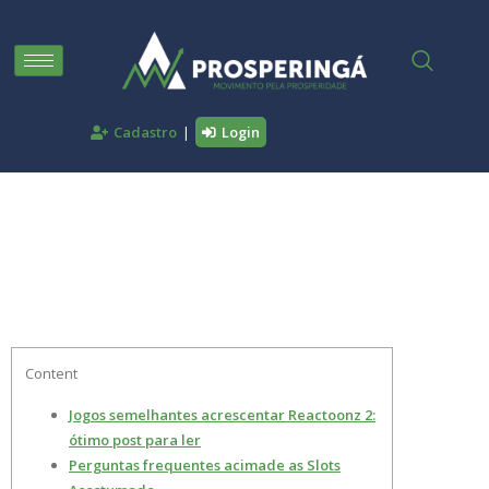
|
Cadastro
Login
Reactoonz Slot Review 96
Ótimo Post Para Ler
51percent RTP Play N Go
2026
Content
Jogos semelhantes acrescentar Reactoonz 2:
ótimo post para ler
Perguntas frequentes acimade as Slots