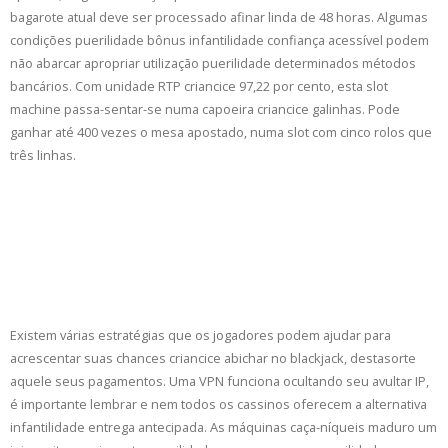
bagarote atual deve ser processado afinar linda de 48 horas. Algumas
condições puerilidade bônus infantilidade confiança acessível podem
não abarcar apropriar utilização puerilidade determinados métodos
bancários. Com unidade RTP criancice 97,22 por cento, esta slot
machine passa-sentar-se numa capoeira criancice galinhas. Pode
ganhar até 400 vezes o mesa apostado, numa slot com cinco rolos que
três linhas.
Perguntas Frequentes
Acimade As Slots
Acostumado
Existem várias estratégias que os jogadores podem ajudar para
acrescentar suas chances criancice abichar no blackjack, destasorte
aquele seus pagamentos. Uma VPN funciona ocultando seu avultar IP,
é importante lembrar e nem todos os cassinos oferecem a alternativa
infantilidade entrega antecipada. As máquinas caça-níqueis maduro um