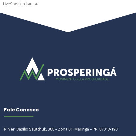
LiveSpeakin kautta.
Fale Conosco
R. Ver. Basílio Sautchuk, 388 – Zona 01, Maringá – PR, 87013-190