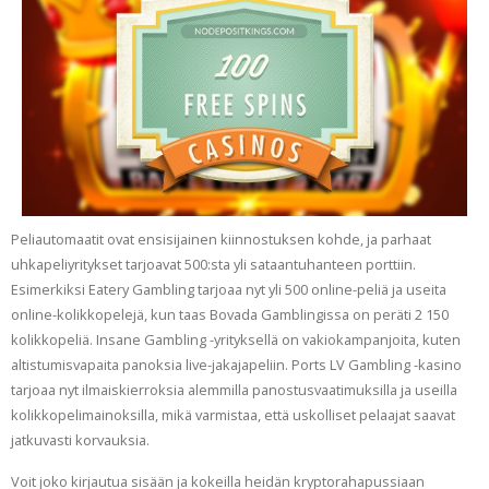
Peliautomaatit ovat ensisijainen kiinnostuksen kohde, ja parhaat
uhkapeliyritykset tarjoavat 500:sta yli sataantuhanteen porttiin.
Esimerkiksi Eatery Gambling tarjoaa nyt yli 500 online-peliä ja useita
online-kolikkopelejä, kun taas Bovada Gamblingissa on peräti 2 150
kolikkopeliä. Insane Gambling -yrityksellä on vakiokampanjoita, kuten
altistumisvapaita panoksia live-jakajapeliin. Ports LV Gambling -kasino
tarjoaa nyt ilmaiskierroksia alemmilla panostusvaatimuksilla ja useilla
kolikkopelimainoksilla, mikä varmistaa, että uskolliset pelaajat saavat
jatkuvasti korvauksia.
Voit joko kirjautua sisään ja kokeilla heidän kryptorahapussiaan