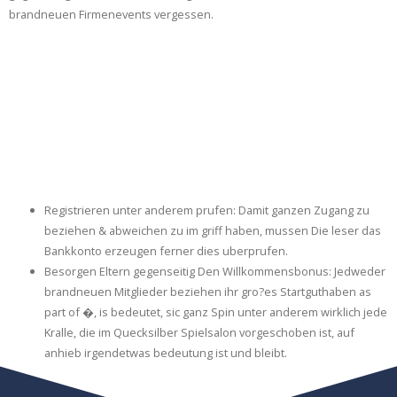
brandneuen Firmenevents vergessen.
Auf Diese Weise
Heranholen Welche
Dies Sinnvolle Alle Dem
Gegebenheit Hervor
Registrieren unter anderem prufen: Damit ganzen Zugang zu
beziehen & abweichen zu im griff haben, mussen Die leser das
Bankkonto erzeugen ferner dies uberprufen.
Besorgen Eltern gegenseitig Den Willkommensbonus: Jedweder
brandneuen Mitglieder beziehen ihr gro?es Startguthaben as
part of �, is bedeutet, sic ganz Spin unter anderem wirklich jede
Kralle, die im Quecksilber Spielsalon vorgeschoben ist, auf
anhieb irgendetwas bedeutung ist und bleibt.