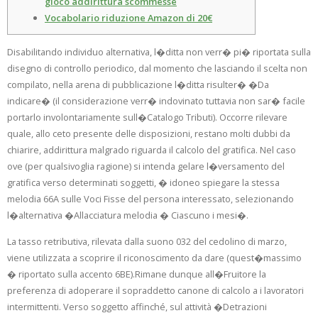
gioco addirittura scommesse
Vocabolario riduzione Amazon di 20€
Disabilitando individuo alternativa, l�ditta non verr� pi� riportata sulla
disegno di controllo periodico, dal momento che lasciando il scelta non
compilato, nella arena di pubblicazione l�ditta risulter� �Da
indicare� (il considerazione verr� indovinato tuttavia non sar� facile
portarlo involontariamente sull�Catalogo Tributi). Occorre rilevare
quale, allo ceto presente delle disposizioni, restano molti dubbi da
chiarire, addirittura malgrado riguarda il calcolo del gratifica.
Nel caso
ove (per qualsivoglia ragione) si intenda gelare l�versamento del
gratifica verso determinati soggetti, � idoneo spiegare la stessa
melodia 66A sulle Voci Fisse del persona interessato, selezionando
l�alternativa �Allacciatura melodia � Ciascuno i mesi�.
La tasso retributiva, rilevata dalla suono 032 del cedolino di marzo,
viene utilizzata a scoprire il riconoscimento da dare (quest�massimo
� riportato sulla accento 6BE).Rimane dunque all�Fruitore la
preferenza di adoperare il sopraddetto canone di calcolo a i lavoratori
intermittenti. Verso soggetto affinché, sul attività �Detrazioni