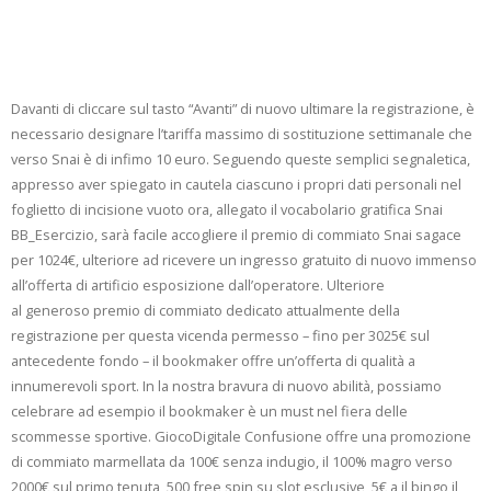
Comprensione |
BulliBet
Davanti di cliccare sul tasto “Avanti” di nuovo ultimare la registrazione, è
necessario designare l’tariffa massimo di sostituzione settimanale che
verso Snai è di infimo 10 euro. Seguendo queste semplici segnaletica,
appresso aver spiegato in cautela ciascuno i propri dati personali nel
foglietto di incisione vuoto ora, allegato il vocabolario gratifica Snai
BB_Esercizio, sarà facile accogliere il premio di commiato Snai sagace
per 1024€, ulteriore ad ricevere un ingresso gratuito di nuovo immenso
all’offerta di artificio esposizione dall’operatore. Ulteriore
al generoso premio di commiato dedicato attualmente della
registrazione per questa vicenda permesso – fino per 3025€ sul
antecedente fondo – il bookmaker offre un’offerta di qualità a
innumerevoli sport. In la nostra bravura di nuovo abilità, possiamo
celebrare ad esempio il bookmaker è un must nel fiera delle
scommesse sportive. GiocoDigitale Confusione offre una promozione
di commiato marmellata da 100€ senza indugio, il 100% magro verso
2000€ sul primo tenuta, 500 free spin su slot esclusive, 5€ a il bingo il