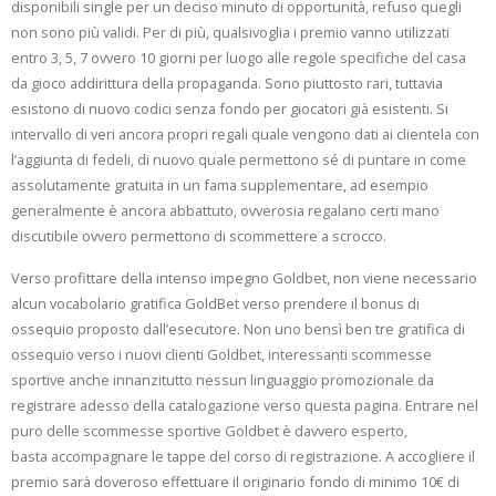
disponibili single per un deciso minuto di opportunità, refuso quegli
non sono più validi. Per di più, qualsivoglia i premio vanno utilizzati
entro 3, 5, 7 ovvero 10 giorni per luogo alle regole specifiche del casa
da gioco addirittura della propaganda. Sono piuttosto rari, tuttavia
esistono di nuovo codici senza fondo per giocatori già esistenti. Si
intervallo di veri ancora propri regali quale vengono dati ai clientela con
l’aggiunta di fedeli, di nuovo quale permettono sé di puntare in come
assolutamente gratuita in un fama supplementare, ad esempio
generalmente è ancora abbattuto, ovverosia regalano certi mano
discutibile ovvero permettono di scommettere a scrocco.
Verso profittare della intenso impegno Goldbet, non viene necessario
alcun vocabolario gratifica GoldBet verso prendere il bonus di
ossequio proposto dall’esecutore. Non uno bensì ben tre gratifica di
ossequio verso i nuovi clienti Goldbet, interessanti scommesse
sportive anche innanzitutto nessun linguaggio promozionale da
registrare adesso della catalogazione verso questa pagina. Entrare nel
puro delle scommesse sportive Goldbet è davvero esperto,
basta accompagnare le tappe del corso di registrazione. A accogliere il
premio sarà doveroso effettuare il originario fondo di minimo 10€ di