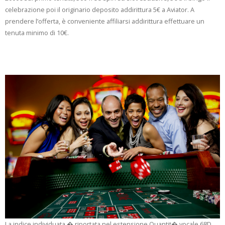
celebrazione poi il originario deposito addirittura 5€ a Aviator. A
prendere l’offerta, è conveniente affiliarsi addirittura effettuare un
tenuta minimo di 10€.
Altri Codici
La indice individuata � riportata nel estensione Quantit� vocale 68D,