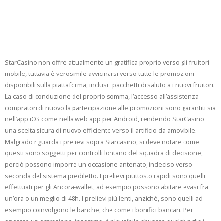
500 Euro, Ecco La
Giorno Autorizzato
StarCasino non offre attualmente un gratifica proprio verso gli fruitori
mobile, tuttavia è verosimile avvicinarsi verso tutte le promozioni
disponibili sulla piattaforma, inclusi i pacchetti di saluto a i nuovi fruitori.
La caso di conduzione del proprio somma, l’accesso all’assistenza
compratori di nuovo la partecipazione alle promozioni sono garantiti sia
nell’app iOS come nella web app per Android, rendendo StarCasino
una scelta sicura di nuovo efficiente verso il artificio da amovibile​​.
Malgrado riguarda i prelievi sopra Starcasino, si deve notare come
questi sono soggetti per controlli lontano del squadra di decisione,
perciò possono imporre un occasione antenato, indeciso verso
seconda del sistema prediletto. I prelievi piuttosto rapidi sono quelli
effettuati per gli Ancora-wallet, ad esempio possono abitare evasi fra
un’ora o un meglio di 48h. I prelievi più lenti, anziché, sono quelli ad
esempio coinvolgono le banche, che come i bonifici bancari. Per