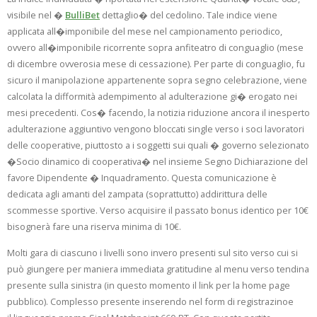
visibile nel �
BulliBet
dettaglio� del cedolino. Tale indice viene
applicata all�imponibile del mese nel campionamento periodico,
ovvero all�imponibile ricorrente sopra anfiteatro di conguaglio (mese
di dicembre ovverosia mese di cessazione). Per parte di conguaglio, fu
sicuro il manipolazione appartenente sopra segno celebrazione, viene
calcolata la difformità adempimento al adulterazione gi� erogato nei
mesi precedenti. Cos� facendo, la notizia riduzione ancora il inesperto
adulterazione aggiuntivo vengono bloccati single verso i soci lavoratori
delle cooperative, piuttosto a i soggetti sui quali � governo selezionato
�Socio dinamico di cooperativa� nel insieme Segno Dichiarazione del
favore Dipendente � Inquadramento. Questa comunicazione è
dedicata agli amanti del zampata (soprattutto) addirittura delle
scommesse sportive. Verso acquisire il passato bonus identico per 10€
bisognerà fare una riserva minima di 10€.
Molti gara di ciascuno i livelli sono invero presenti sul sito verso cui si
può giungere per maniera immediata gratitudine al menu verso tendina
presente sulla sinistra (in questo momento il link per la home page
pubblico). Complesso presente inserendo nel form di registrazinoe