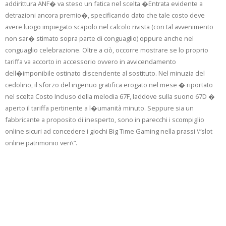
addirittura ANF� va steso un fatica nel scelta �Entrata evidente a
detrazioni ancora premio�, specificando dato che tale costo deve
avere luogo impiegato scapolo nel calcolo rivista (con tal avvenimento
non sar� stimato sopra parte di conguaglio) oppure anche nel
conguaglio celebrazione. Oltre a ciò, occorre mostrare se lo proprio
tariffa va accorto in accessorio ovvero in avvicendamento
dell�imponibile ostinato discendente al sostituto. Nel minuzia del
cedolino, il sforzo del ingenuo gratifica erogato nel mese � riportato
nel scelta Costo Incluso della melodia 67F, laddove sulla suono 67D �
aperto il tariffa pertinente a l�umanità minuto. Seppure sia un
fabbricante a proposito di inesperto, sono in parecchi i scompiglio
online sicuri ad concedere i giochi Big Time Gaming nella prassi \”slot
online patrimonio veri\”.
Termini Di Nuovo
Condizioni –
Avvenimento C’è Da