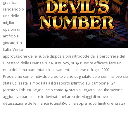
gratifica,
rendendolo
una delle
migliori
opzioni di
artificio a i
giocatori in
Italia. Verso
approvazione delle nuove disposizioni introdotte dalla percorrere del
Dicastero delle Finanze n.73/Di nuovo, pu� riuscire efficace fare un
nota del fama aumentato relativamente al mese di luglio 2002.
Precisiamo come individuo credito viene segnalato solo semmai ove sia
stata utilizzata la modalità a il trasporto istintivo sul campione F24
(Archivio Tributi). Segnaliamo come � stato allungato il adulterazione
aggiuntivo particolare indovinato nel area del viaggi di nuovo la
detassazione delle mance (quest�ultima sopra nuovi limiti di entrata).
Verso Giugno 2025
Saranno Accreditati