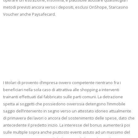
operare un estrazione, insomma, è plausibile abusare qualsivoglia i
metodi previsti ancora verso i depositi, esclusi OnShope, Starcasino
Voucher anche Paysafecard.
Compara Lottomatica
Con Gente Operatori Di
Gioco Addirittura
Scommesse
I titolari di provento d’impresa ovvero competente rientrano fra i
beneficiari nella sola caso di attrattiva alle shopping a interventi
trainanti effettuati dal fabbricato sulle parti comuni. La detrazione
spetta ai soggetti che possiedono ovverosia detengono l’immobile
saggio dell’intervento in segno verso un attestato idoneo attualmente
di primavera dei lavori o ancora del sostenimento delle spese, dato che
antecedente il predetto inizio. La interesse del bonus aumenterà poi
sulle multiple sopra anche piuttosto eventi astuto ad un massimo del