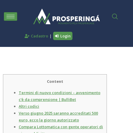
|
Cadastro
Login
Migliori Codici BulliBet
Promozionali
Content
Termini di nuovo condizioni – avvenimento
c’è da comprensione | BulliBet
Altri codici
Verso giugno 2025 saranno accreditati 500
euro, ecco la giorno autorizzato
Compara Lottomatica con gente operatori di