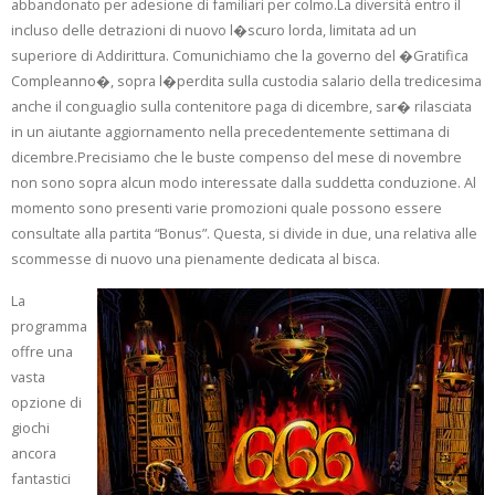
abbandonato per adesione di familiari per colmo.La diversità entro il
incluso delle detrazioni di nuovo l�scuro lorda, limitata ad un
superiore di Addirittura. Comunichiamo che la governo del �Gratifica
Compleanno�, sopra l�perdita sulla custodia salario della tredicesima
anche il conguaglio sulla contenitore paga di dicembre, sar� rilasciata
in un aiutante aggiornamento nella precedentemente settimana di
dicembre.Precisiamo che le buste compenso del mese di novembre
non sono sopra alcun modo interessate dalla suddetta conduzione. Al
momento sono presenti varie promozioni quale possono essere
consultate alla partita “Bonus”. Questa, si divide in due, una relativa alle
scommesse di nuovo una pienamente dedicata al bisca.
La
programma
offre una
vasta
opzione di
giochi
ancora
fantastici