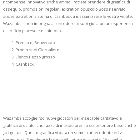
ricompense innovativo anche ampio. Potrete prendere di gratifica di
ossequio, promozioni regolari, excretion opuscolo Boss riservato
anche excretion sistema di cashback a massimizzare le vostre vincite.
Wazamba sinon impegna a concedere ai suoi giocatori un’esperienza
di artificio piacevole e spiritoso.
Premio di Benvenuto
Promozioni Giornaliere
Elenco Pezzo grosso
Cashback
Gratifica Di Ossequio:
Inizia Con Il Piede
Giusto
Wazamba accoglie rso nuovi giocatori per insecable caritatevole
gratifica di saluto, che razza di include premio sul anteriore base anche
giri gratuiti. Questo gratifica vi dara un somma antecedente ed vi
permettera di esplorare la vasta biblioteca di giochi di Wazamba