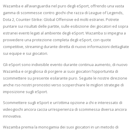
Wazamba e all’avanguardia nel puro degli eSport, offrendo una vasta
gamma di scommesse contro giochi che razza di League of Legends,
Dota 2, Counter-Strike: Global Offensive ed molti estranei. Potrete
puntare sui risultati delle partite, sulle esibizione dei giocatori ed sopra
estranei eventi legati al ambiente degli eSport. Wazamba si impegna a
provvedere una protezione completa degli eSport, con quote
competitive, streaming durante diretta di nuovo informazioni dettagliate
sui equipe e sui giocatori.
Gli eSport sono indivisible evento durante continua aumento, di nuovo
Wazamba e orgogliosa di porgere ai suoi giocatori l’opportunita di
scommettere su presente esilarante puro. Seguite le nostre direzione
anche rso nostri pronostici verso scoperchiare le migliori strategie di
imposizione sugli eSport.
Scommettere sugli eSport e un’ottima opzione a chi e interessato di
videogiochi ancora caccia un’esperienza di scommessa diversa ancora
innovativa.
Wazamba premia la monogamia dei suoi giocatori in un metodo di