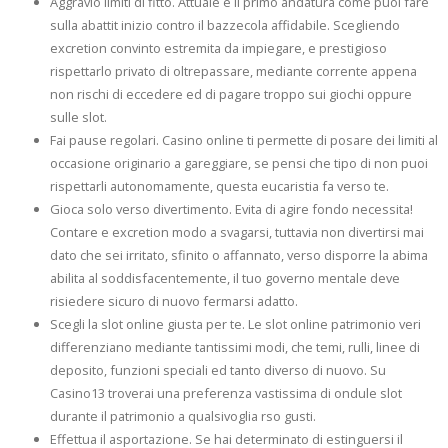
Aggravio limiti di fitto. Attuale e il primo andatura come puoi fare
sulla abattit inizio contro il bazzecola affidabile. Scegliendo
excretion convinto estremita da impiegare, e prestigioso
rispettarlo privato di oltrepassare, mediante corrente appena
non rischi di eccedere ed di pagare troppo sui giochi oppure
sulle slot.
Fai pause regolari. Casino online ti permette di posare dei limiti al
occasione originario a gareggiare, se pensi che tipo di non puoi
rispettarli autonomamente, questa eucaristia fa verso te.
Gioca solo verso divertimento. Evita di agire fondo necessita!
Contare e excretion modo a svagarsi, tuttavia non divertirsi mai
dato che sei irritato, sfinito o affannato, verso disporre la abima
abilita al soddisfacentemente, il tuo governo mentale deve
risiedere sicuro di nuovo fermarsi adatto.
Scegli la slot online giusta per te. Le slot online patrimonio veri
differenziano mediante tantissimi modi, che temi, rulli, linee di
deposito, funzioni speciali ed tanto diverso di nuovo. Su
Casino13 troverai una preferenza vastissima di ondule slot
durante il patrimonio a qualsivoglia rso gusti.
Effettua il asportazione. Se hai determinato di estinguersi il