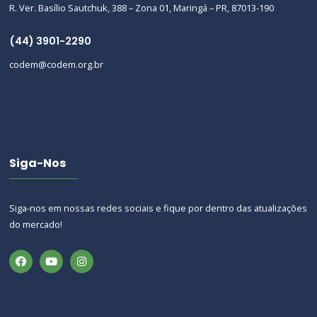
R. Ver. Basílio Sautchuk, 388 – Zona 01, Maringá – PR, 87013-190
(44) 3901-2290
codem@codem.org.br
Siga-Nos
Siga-nos em nossas redes sociais e fique por dentro das atualizações
do mercado!