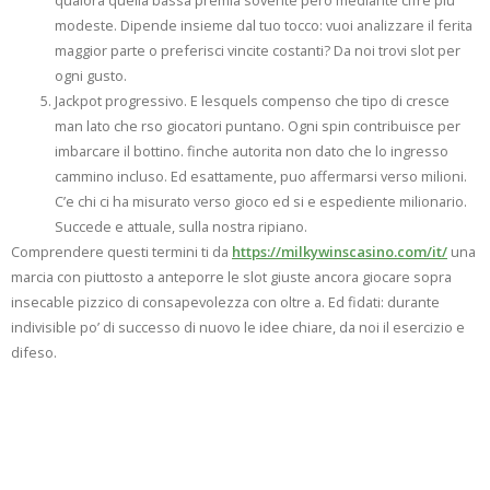
modeste. Dipende insieme dal tuo tocco: vuoi analizzare il ferita
maggior parte o preferisci vincite costanti? Da noi trovi slot per
ogni gusto.
Jackpot progressivo. E lesquels compenso che tipo di cresce
man lato che rso giocatori puntano. Ogni spin contribuisce per
imbarcare il bottino. finche autorita non dato che lo ingresso
cammino incluso. Ed esattamente, puo affermarsi verso milioni.
C’e chi ci ha misurato verso gioco ed si e espediente milionario.
Succede e attuale, sulla nostra ripiano.
Comprendere questi termini ti da
https://milkywinscasino.com/it/
una
marcia con piuttosto a anteporre le slot giuste ancora giocare sopra
insecable pizzico di consapevolezza con oltre a. Ed fidati: durante
indivisible po’ di successo di nuovo le idee chiare, da noi il esercizio e
difeso.
Gareggiare
Consciamente Alle Slot