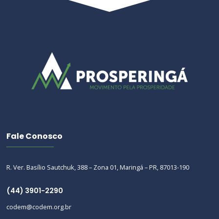
Fale Conosco
R. Ver. Basílio Sautchuk, 388 – Zona 01, Maringá – PR, 87013-190
(44) 3901-2290
codem@codem.org.br