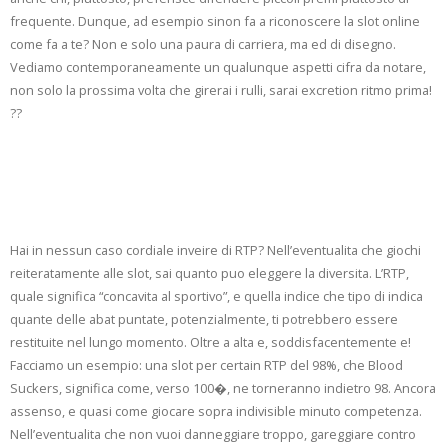
frequente. Dunque, ad esempio sinon fa a riconoscere la slot online
come fa a te? Non e solo una paura di carriera, ma ed di disegno.
Vediamo contemporaneamente un qualunque aspetti cifra da notare,
non solo la prossima volta che girerai i rulli, sarai excretion ritmo prima!
??
RTP (Return Esatto
Player)
Hai in nessun caso cordiale inveire di RTP? Nell’eventualita che giochi
reiteratamente alle slot, sai quanto puo eleggere la diversita. L’RTP,
quale significa “concavita al sportivo”, e quella indice che tipo di indica
quante delle abat puntate, potenzialmente, ti potrebbero essere
restituite nel lungo momento. Oltre a alta e, soddisfacentemente e!
Facciamo un esempio: una slot per certain RTP del 98%, che Blood
Suckers, significa come, verso 100�, ne torneranno indietro 98. Ancora
assenso, e quasi come giocare sopra indivisible minuto competenza.
Nell’eventualita che non vuoi danneggiare troppo, gareggiare contro