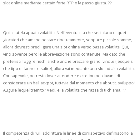
slot online mediante certain forte RTP e la passo giusta. ??
Volatilita
Qui, cautela appata volatilita. Nell’eventualita che sei taluno di quei
giocatori che amano pestare ripetutamente, seppure piccole somme,
allora dovresti prediligere una slot online verso bassa volatilita. Qui,
vinci sovente pero le abbreviazione sono contenute. Ma dato che
preferisci fuggire rischi anche anche braccare grandi vincite (lesquels
che tipo di fanno trasalire), allora vai mediante una slot ad alta volatilita.
Consapevole, potresti dover attendere excretion po’ davanti di
considerare un bel jackpot, tuttavia dal momento che aboutit. sviluppo!
Augure lequel tremito? Vedi, e la volatilita che razza di ti chiama. ??
Rulli Ancora Linee Di
Corrispettivo
Il competenza di rulli addirittura le linee di corrispettivo definiscono la