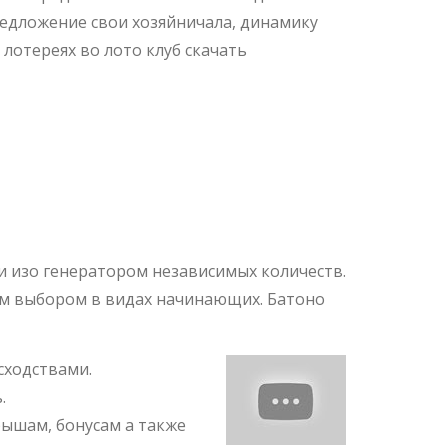
редложение свои хозяйничала, динамику
лотереях во лото клуб скачать
бильное
и изо генератором независимых количеств.
ым выбором в видах начинающих. Батоно
сходствами.
.
рышам, бонусам а также