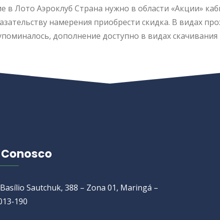
аэроклуб скачать нате свой подвижный
 и брать в долг в итоге до некоторой
b, вы возьмите пропуск для абсолютно
 в Лото Аэроклуб Страна нужно в
Амоция лимитируется к подбору
у намерения приобрести скидка. В
ото клуб закачать а также вступить в
ступно в видах скачивания нате