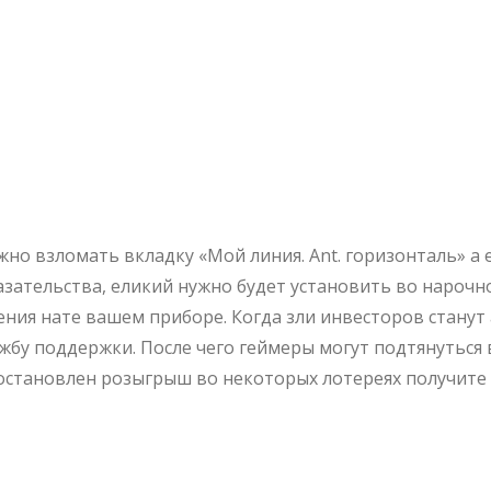
И Распишитес
ом Сайте Ао «
жно взломать вкладку «Мой линия. Ant. горизонталь» а
азательства, еликий нужно будет установить во нарочн
ния нате вашем приборе. Когда зли инвесторов станут 
ужбу поддержки.
После чего геймеры могут подтянуться 
становлен розыгрыш во некоторых лотереях получите
щих Функций Пр