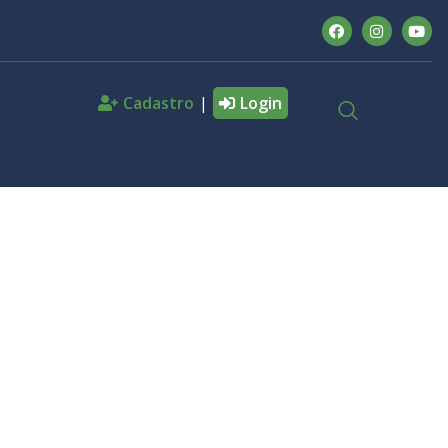
Cadastro
|
Login
отерей
, Loto
attle