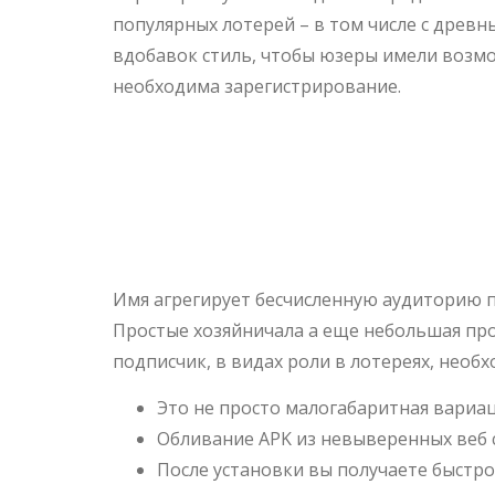
популярных лотерей – в том числе с древн
вдобавок стиль, чтобы юзеры имели возмо
необходима зарегистрирование.
Игра Авиакл
Приложение 
Имя агрегирует бесчисленную аудиторию п
Простые хозяйничала а еще небольшая пр
подписчик, в видах роли в лотереях, необ
Это не просто малогабаритная вариац
Обливание APK из невыверенных веб с
После установки вы получаете быстр