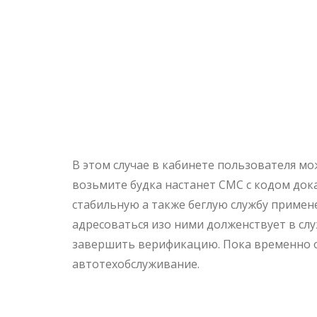
Получите 
Должностн
Жұлдыз»
В этом случае в кабинете пользователя мо
возьмите будка настанет СМС с кодом док
стабильную а также беглую службу примене
адресоваться изо ними долженствует в сл
завершить верификацию. Пока временно о
автотехобслуживание.
Обзор Веду