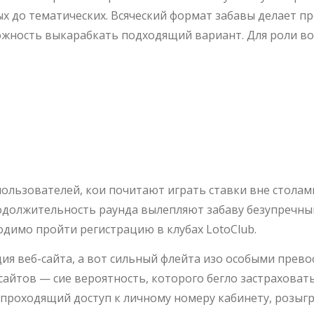
ых до тематических. Всяческий формат забавы делает п
жность выкарабкать подходящий вариант. Для роли во 
уб Скачать: Мо
Loto Club
ользователей, кои почитают играть ставки вне столам
одолжительность раунда вылепляют забаву безупречн
ходимо пройти регистрацию в клубах LotoClub.
ия веб-сайта, а вот сильный флейта изо особыми прево
айтов — сие вероятность, которого бегло застраховать
опроходящий доступ к личному номеру кабинету, розыг