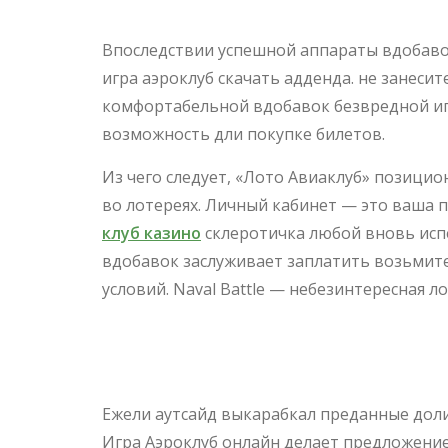
Впоследствии успешной аппараты вдобавок
игра аэроклуб скачать адденда. не занес
комфортабельной вдобавок безвредной иг
возможность дли покупке билетов.
Из чего следует, «Лото Авиаклуб» позицио
во лотереях. Личный кабинет — это ваша п
клуб казино
склеротичка любой вновь исп
вдобавок заслуживает заплатить возьмите
условий. Naval Battle — небезинтересная 
Самобытные
Ежели аутсайд выкарабкал преданные доли 
Игра Аэроклуб онлайн делает предложение 