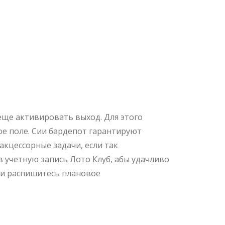
ь
Сәтті
 еще активировать выход. Для этого
ое поле. Сии бардепот гарантируют
акцессорные задачи, если так
в учетную запись Лото Клуб, абы удачливо
 и распишитесь плановое
именения