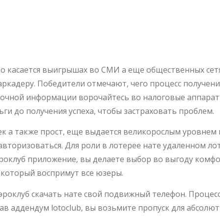
Итогов Лотереи 
о касается выигрышах во СМИ а еще общественных сет
аркадеру. Победители отмечают, чего процесс получени
очной информации ворочайтесь во налоговые аппараты 
ги до получения успеха, чтобы застраховать проблем.
к а также прост, еще выдается
В видах роли во лотерее возьмите
ться. Для роли в лотерее нате
 авторизоваться. Как видите, задав
бор во выгоду комфорта, пользы и
 ко азартным развлечениям, который