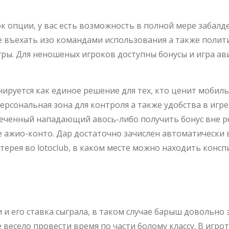
 опции, у вас есть возможность в полной мере забалд
ите въехать изо командами использования а также поли
ры. Для неношеных игроков доступны бонусы и игра а
нируется как единое решение для тех, кто ценит мобиль
ерсональная зона для контроля а также удобства в игре
еченный нападающий авось-либо получить бонус вне ре
 ажио-конто. Дар достаточно зачислен автоматически 
лотерея во lotoclub, в каком месте можно находить кон
 Опции Примен
и его ставка сыграла, в таком случае барыш довольно 
весело провести время по части болому классу. В игро