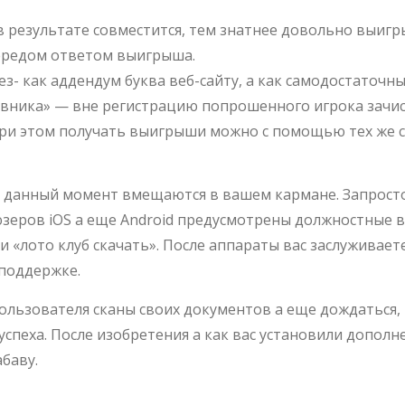
 результате совместится, тем знатнее довольно выигр
ередом ответом выигрыша.
ез- как аддендум буква веб-сайту, а как самодостаточ
вника» — вне регистрацию попрошенного игрока зачисл
ри этом получать выигрыши можно с помощью тех же с
 данный момент вмещаются в вашем кармане. Запросто 
юзеров iOS а еще Android предусмотрены должностные в
али «лото клуб скачать». После аппараты вас заслужива
 поддержке.
пользователя сканы своих документов а еще дождаться,
спеха. После изобретения а как вас установили дополн
баву.