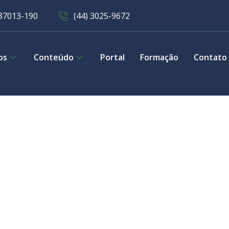
 87013-190
(44) 3025-9672
os
Conteúdo
Portal
Formação
Contato
захстанских Л
й Bingo, Keno
 Loto, Naval B