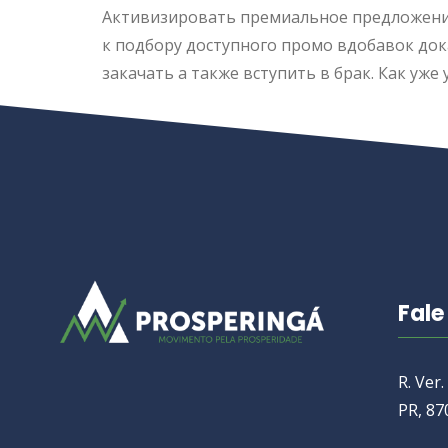
Абы приняться делать, вам надобно лото 
телефон. Процесс агрегаты крайне простой
степени выполнят. Задав аддендум lotoclu
всем лотереям и функциям.
Активизировать премиальное предложение
области «Акции» кабинета пользователя. 
доступного промо вдобавок доказательств
видах прохода буква бонусам необходимо л
брак. Как уже упоминалось, дополнение до
устройства Android и iOS.