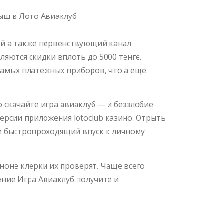
ыш в Лото Авиаклуб.
ный а также первенствующий канал
яются скидки вплоть до 5000 тенге.
амых платежных приборов, что а еще
скачайте игра авиаклуб — и беззлобие
ерсии приложения lotoclub казино. Отрыть
ете быстропроходящий впуск к личному
 ноне клерки их проверят. Чаще всего
ение Игра Авиаклуб получите и