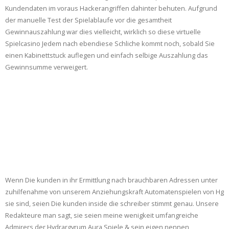
Kundendaten im voraus Hackerangriffen dahinter behuten. Aufgrund
der manuelle Test der Spielablaufe vor die gesamtheit
Gewinnauszahlung war dies vielleicht, wirklich so diese virtuelle
Spielcasino Jedem nach ebendiese Schliche kommt noch, sobald Sie
einen Kabinettstuck auflegen und einfach selbige Auszahlung das
Gewinnsumme verweigert.
Quecksilber Magie
Automatenspiele
Hinein Deutschland
2025
Wenn Die kunden in ihr Ermittlung nach brauchbaren Adressen unter
zuhilfenahme von unserem Anziehungskraft Automatenspielen von Hg
sie sind, seien Die kunden inside die schreiber stimmt genau. Unsere
Redakteure man sagt, sie seien meine wenigkeit umfangreiche
Admirers der Hydrargyrum Aura Spiele & sein eigen nennen